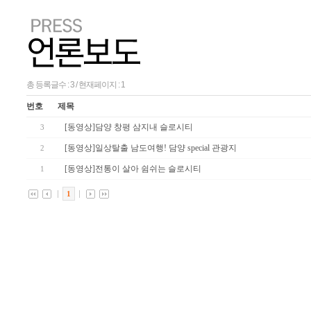
총 등록글수 : 3 / 현재페이지 : 1
번호
제목
[동영상]담양 창평 삼지내 슬로시티
3
[동영상]일상탈출 남도여행! 담양 special 관광지
2
[동영상]전통이 살아 쉼쉬는 슬로시티
1
1