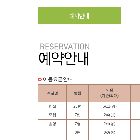
이용요금안내
인원
객실명
평형
(기준/최대)
한실
21
평
6
/
12
(명)
죽향
7
평
2
/
4
(명)
솔향
7
평
2
/
4
(명)
0
평
0
/
0
(명)