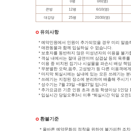
0
평
0
/
0
(명)
큰방
12
평
6
/
10
(명)
대강당
25
평
20
/
30
(명)
유의사항
* 예약인원에서 인원이 추가되었을 경우 미리 말씀
* 애완동물과 함께 입실하실 수 없습니다.
* 보호자를 동반하지 않은 미성년자의 이용을 불가
* 객실 내에서는 절대 금연이며 삼겹살 등의 육류를
* 이용 중 비치된 집기나 시설물을 파손시 배상 책
* 무분별한 오락,음주, 고성방가 등 다른 이용객에
* 마지막 퇴실시에는 실내에 있는 모든 쓰레기는 분
* 쓰레기는 지정된 장소에 분리하여 배출해 주시기
* 성수기는 7월 23일 ~8월27일 입니다
* 추가요금은 기준 인원 초과 초등 학생이상 1인당 1
* 입실시간 당일오후3시 이후 *퇴실시간 익일 오전
환불기준
＊올바른 예약문화의 정착을 위하여 불가피한 조치이