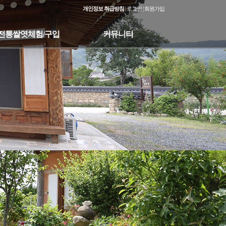
개인정보 취급방침
|
로그인
|
회원가입
전통쌀엿체험/구입
커뮤니티